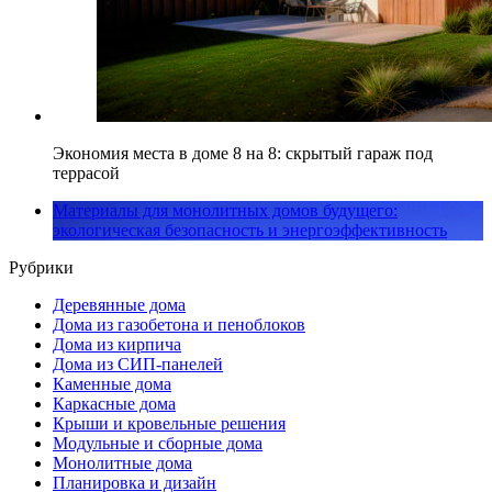
Экономия места в доме 8 на 8: скрытый гараж под
террасой
Материалы для монолитных домов будущего:
экологическая безопасность и энергоэффективность
Рубрики
Деревянные дома
Дома из газобетона и пеноблоков
Дома из кирпича
Дома из СИП-панелей
Каменные дома
Каркасные дома
Крыши и кровельные решения
Модульные и сборные дома
Монолитные дома
Планировка и дизайн