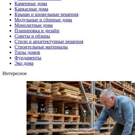
Каменные дома
Каркасные дома
Крыши и кровельные решения
Модульные и сборные дома
Монолитные дома
Планировка и дизайн
Советы и обзоры
Стили и архитектурные решения
Строительные материалы
Типы домов
Фундаменты
Эко дома
Интересное