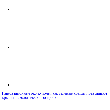
Инновационные эко-куполы: как зеленые крыши превращают
крыши в экологические островки