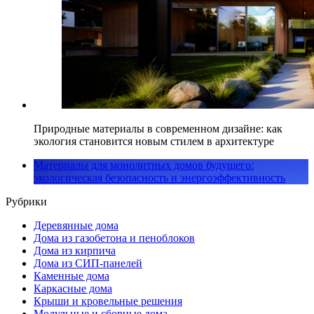
Природные материалы в современном дизайне: как
экология становится новым стилем в архитектуре
Материалы для монолитных домов будущего:
экологическая безопасность и энергоэффективность
Рубрики
Деревянные дома
Дома из газобетона и пеноблоков
Дома из кирпича
Дома из СИП-панелей
Каменные дома
Каркасные дома
Крыши и кровельные решения
Модульные и сборные дома