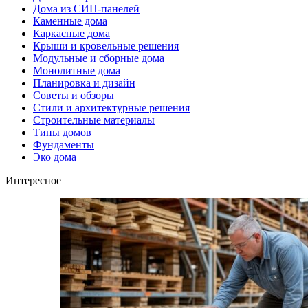
Дома из СИП-панелей
Каменные дома
Каркасные дома
Крыши и кровельные решения
Модульные и сборные дома
Монолитные дома
Планировка и дизайн
Советы и обзоры
Стили и архитектурные решения
Строительные материалы
Типы домов
Фундаменты
Эко дома
Интересное