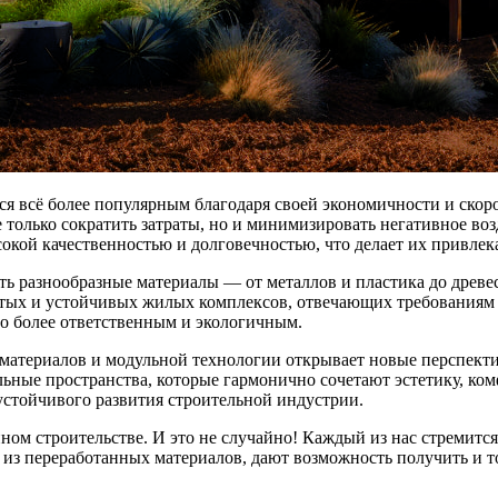
ся всё более популярным благодаря своей экономичности и скор
 только сократить затраты, но и минимизировать негативное во
кой качественностью и долговечностью, что делает их привлек
ь разнообразные материалы — от металлов и пластика до древ
стых и устойчивых жилых комплексов, отвечающих требованиям в
его более ответственным и экологичным.
атериалов и модульной технологии открывает новые перспектив
льные пространства, которые гармонично сочетают эстетику, ком
стойчивого развития строительной индустрии.
м строительстве. И это не случайно! Каждый из нас стремится к
из переработанных материалов, дают возможность получить и т