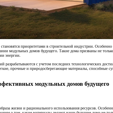
 становятся приоритетами в строительной индустрии. Особенно 
ании модульных домов будущего. Такие дома призваны не толь
ии энергии.
й разрабатываются с учетом последних технологических достиж
гкие, прочные и природосберегающие материалы, способные сущ
ффективных модульных домов будущего
браза жизни и рационального использования ресурсов. Особенно
оворим о том, какие материалы делают наши будущие дома не т