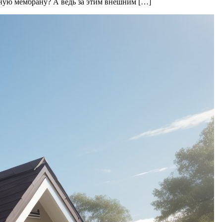
ную мембрану? А ведь за этим внешним […]