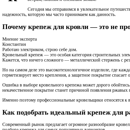
Сегодня мы отправимся в увлекательное путешеств
надежность, которую мы часто принимаем как данность.
Почему крепеж для кровли — это не про
Мнение эксперта
Константин
Работаю электриком, строю себе дом.
Кровельный крепеж — это особая категория строительных элем
Кажется, что ничего сложного — металлический стержень с ре
Но на самом деле это высокотехнологичное изделиле, где кажд
герметизирует место крепления, а защитное покрытие спасает о
Ошибка в выборе кровельного крепежа может дорого обойтись.
некачественное покрытие станет причиной появления ржавых п
Именно поэтому профессиональные кровельщики относятся к вы
Как подобрать идеальный крепеж для р
Современный рынок предлагает огромное разнообразие кровель
подбора крепежа для самых популярных вариантов.