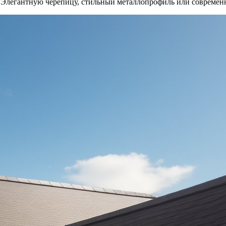
? Элегантную черепицу, стильный металлопрофиль или современ