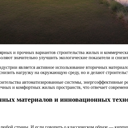
ярных и прочных вариантов строительства жилых и коммерчески
оляют значительно улучшить экологические показатели и снизит
дустрии является активное использование вторичных материалов
 снизить нагрузку на окружающую среду, но и делают строитель
оительства автоматизированные системы, энергоэффективные р
ечных и комфортных жилых пространств, что отвечает современ
чных материалов и инновационных техн
любой страны. И если говорить о классическом образе — кирпи