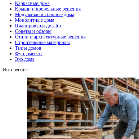
Каркасные дома
Крыши и кровельные решения
Модульные и сборные дома
Монолитные дома
Планировка и дизайн
Советы и обзоры
Стили и архитектурные решения
Строительные материалы
Типы домов
Фундаменты
Эко дома
Интересное