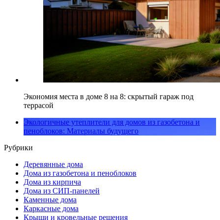
Экономия места в доме 8 на 8: скрытый гараж под
террасой
Экологичные утеплители для домов из газобетона и
пеноблоков: Материалы будущего
Рубрики
Деревянные дома
Дома из газобетона и пеноблоков
Дома из кирпича
Дома из СИП-панелей
Каменные дома
Каркасные дома
Крыши и кровельные решения