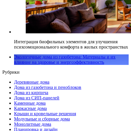
Интеграция биофильных элементов для улучшения
психоэмоционального комфорта в жилых пространствах
Экологичные дома из газобетона: Материалы и их
влияние на здоровье и энергоэффективность
Рубрики
Деревянные дома
Дома из газобетона и пеноблоков
Дома из кирпича
Дома из СИП-панелей
Каменные дома
Каркасные дома
Крыши и кровельные решения
Модульные и сборные дома
Монолитные дома
Планировка и дизайн