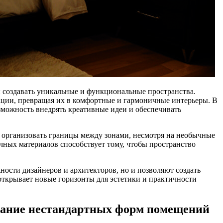
 создавать уникальные и функциональные пространства.
ции, превращая их в комфортные и гармоничные интерьеры. В
зможность внедрять креативные идеи и обеспечивать
 организовать границы между зонами, несмотря на необычные
ных материалов способствует тому, чтобы пространство
сти дизайнеров и архитекторов, но и позволяют создать
открывает новые горизонты для эстетики и практичности
вание нестандартных форм помещений