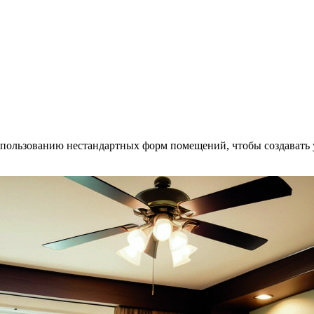
спользованию нестандартных форм помещений, чтобы создавать