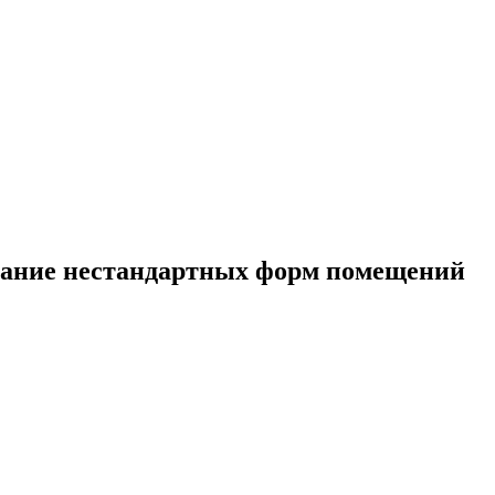
вание нестандартных форм помещений