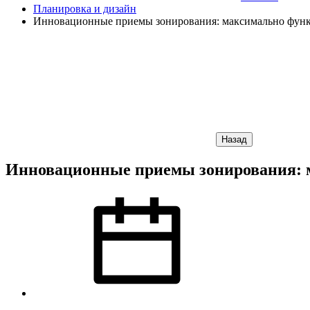
Планировка и дизайн
Инновационные приемы зонирования: максимально функ
Назад
Инновационные приемы зонирования: 