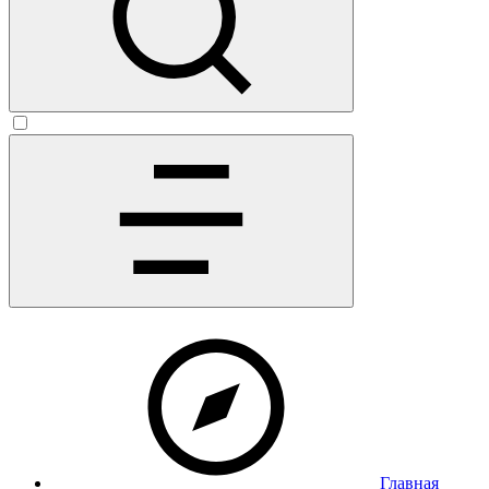
Главная