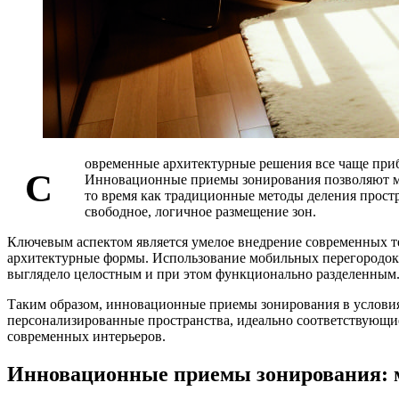
овременные архитектурные решения все чаще при
С
Инновационные приемы зонирования позволяют ма
то время как традиционные методы деления прост
свободное, логичное размещение зон.
Ключевым аспектом является умелое внедрение современных те
архитектурные формы. Использование мобильных перегородок,
выглядело целостным и при этом функционально разделенным
Таким образом, инновационные приемы зонирования в условия
персонализированные пространства, идеально соответствующие
современных интерьеров.
Инновационные приемы зонирования: 