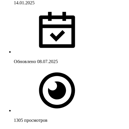
14.01.2025
Обновлено
08.07.2025
1305
просмотров