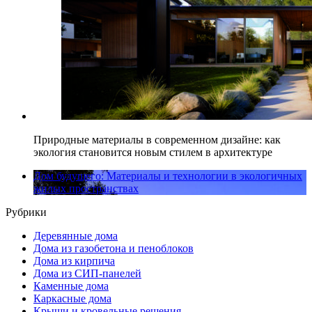
Природные материалы в современном дизайне: как
экология становится новым стилем в архитектуре
Дом будущего: Материалы и технологии в экологичных
жилых пространствах
Рубрики
Деревянные дома
Дома из газобетона и пеноблоков
Дома из кирпича
Дома из СИП-панелей
Каменные дома
Каркасные дома
Крыши и кровельные решения