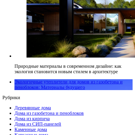
Природные материалы в современном дизайне: как
экология становится новым стилем в архитектуре
Экологичные утеплители для домов из газобетона и
пеноблоков: Материалы будущего
Рубрики
Деревянные дома
Дома из газобетона и пеноблоков
Дома из кирпича
Дома из СИП-панелей
Каменные дома
Каркасные дома