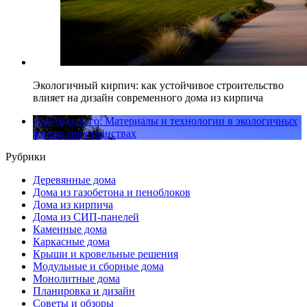
Экологичный кирпич: как устойчивое строительство
влияет на дизайн современного дома из кирпича
Дом будущего: Материалы и технологии в экологичных
жилых пространствах
Рубрики
Деревянные дома
Дома из газобетона и пеноблоков
Дома из кирпича
Дома из СИП-панелей
Каменные дома
Каркасные дома
Крыши и кровельные решения
Модульные и сборные дома
Монолитные дома
Планировка и дизайн
Советы и обзоры