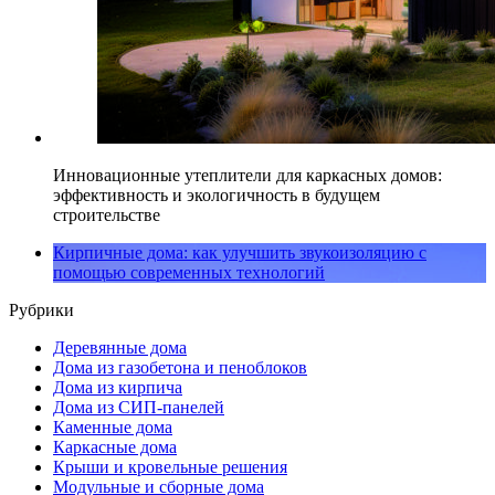
Инновационные утеплители для каркасных домов:
эффективность и экологичность в будущем
строительстве
Кирпичные дома: как улучшить звукоизоляцию с
помощью современных технологий
Рубрики
Деревянные дома
Дома из газобетона и пеноблоков
Дома из кирпича
Дома из СИП-панелей
Каменные дома
Каркасные дома
Крыши и кровельные решения
Модульные и сборные дома