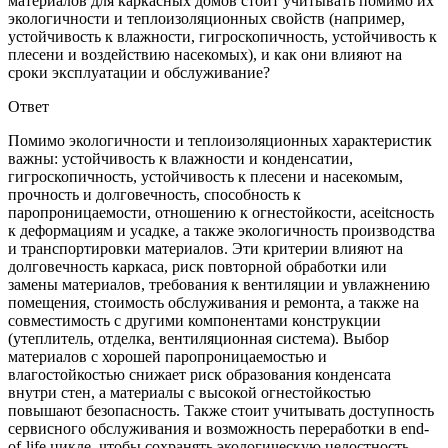
материалов для каркасных домов стоит учитывать помимо их
экологичности и теплоизоляционных свойств (например,
устойчивость к влажности, гигроскопичность, устойчивость к
плесени и воздействию насекомых), и как они влияют на
сроки эксплуатации и обслуживание?
Ответ
Помимо экологичности и теплоизоляционных характеристик
важны: устойчивость к влажности и конденсатии,
гигроскопичность, устойчивость к плесени и насекомым,
прочность и долговечность, способность к
паропроницаемости, отношению к огнестойкости, aceitсность
к деформациям и усадке, а также экологичность производства
и транспортировки материалов. Эти критерии влияют на
долговечность каркаса, риск повторной обработки или
замены материалов, требования к вентиляции и увлажнению
помещения, стоимость обслуживания и ремонта, а также на
совместимость с другими компонентами конструкции
(утеплитель, отделка, вентиляционная система). Выбор
материалов с хорошей паропроницаемостью и
влагостойкостью снижает риск образования конденсата
внутри стен, а материалы с высокой огнестойкостью
повышают безопасность. Также стоит учитывать доступность
сервисного обслуживания и возможность переработки в end-
of-life цикле, чтобы сохранять экологическую целостность